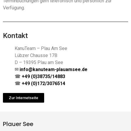
Terminbuchungen gern telefonisch und persönlich zur
Verfügung.
Kontakt
KanuTeam – Plau Am See
Lübzer Chausse 17B
D – 19395 Plau am See
✉
info@kanuteam-plauamsee.de
☎
+49 (0)38735/14883
☎
+49 (0)172/3076514
Zur Internetseite
Plauer See